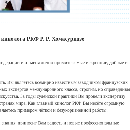
 кинолога РКФ Р. Р. Хомасуридзе
едерации и от меня лично примите самые искренние, добрые и
ть. Вы являетесь всемирно известным заводчиком французских
ных экспертов международного класса, строгим, но справедлив
скусства. За годы судейской практики Вы провели экспертизу
х странах мира. Как главный кинолог РКФ Вы несёте огромную
являетесь примером чёткой и безукоризненной работы.
и знания, приносит Вам радость и новые профессиональные