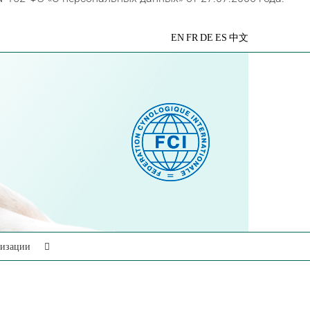
VK
Telegram
YouTube
Rutube
Яндекс
EN
FR
DE
ES
中文
Дзен
низации