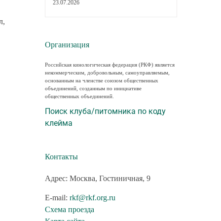
23.07.2026
л,
Организация
Российская кинологическая федерация (РКФ) является
некоммерческим, добровольным, самоуправляемым,
основанным на членстве союзом общественных
объединений, созданным по инициативе
общественных объединений.
Поиск клуба/питомника по коду
клейма
Контакты
Адрес: Москва, Гостиничная, 9
E-mail:
rkf@rkf.org.ru
Схема проезда