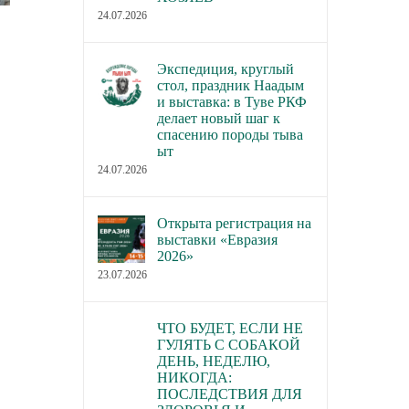
24.07.2026
В каких городах пройдут новые
В Торгово-пром
семинары РКФ по собаководству
палате РФ обсуд
Экспедиция, круглый
законопроект о р
23.07.2026
стол, праздник Наадым
деятельности по 
и выставка: в Туве РКФ
домашних живот
делает новый шаг к
спасению породы тыва
22.07.2026
ыт
24.07.2026
Открыта регистрация на
выставки «Евразия
2026»
23.07.2026
ЧТО БУДЕТ, ЕСЛИ НЕ
ГУЛЯТЬ С СОБАКОЙ
ДЕНЬ, НЕДЕЛЮ,
НИКОГДА:
ПОСЛЕДСТВИЯ ДЛЯ