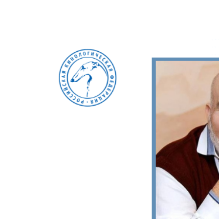
View
Larger
Image