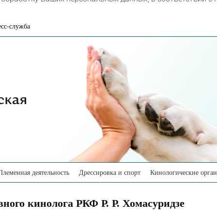
сс-служба
Племенная деятельность
Дрессировка и спорт
Кинологические орга
вного кинолога РКФ Р. Р. Хомасуридзе