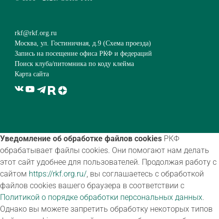
rkf@rkf.org.ru
Москва, ул. Гостиничная, д.9 (
Схема проезда
)
Запись на посещение офиса РКФ и федераций
Поиск клуба/питомника по коду клейма
Карта сайта
Уведомление об обработке файлов cookies
РКФ
обрабатывает файлы cookies. Они помогают нам делать
этот сайт удобнее для пользователей. Продолжая работу с
сайтом
https://rkf.org.ru/
, вы соглашаетесь с обработкой
файлов cookies вашего браузера в соответствии с
Политикой о порядке обработки персональных данных
.
Однако вы можете запретить обработку некоторых типов