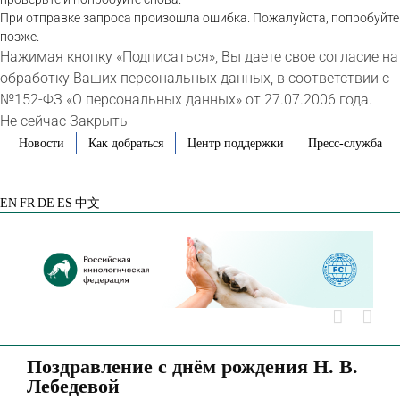
При отправке запроса произошла ошибка. Пожалуйста, попробуйте
позже.
Нажимая кнопку «Подписаться», Вы даете свое согласие на
обработку Ваших персональных данных, в соответствии с
№152-ФЗ «О персональных данных» от 27.07.2006 года.
Не сейчас
Закрыть
Skip
Новости
Как добраться
Центр поддержки
Пресс-служба
to
VK
Telegram
YouTube
Rutube
Яндекс
content
Дзен
EN
FR
DE
ES
中文
Поздравление с днём рождения Н. В.
Лебедевой