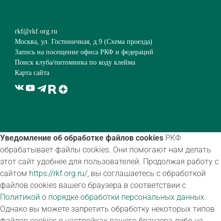
rkf@rkf.org.ru
Москва, ул. Гостиничная, д.9 (
Схема проезда
)
Запись на посещение офиса РКФ и федераций
Поиск клуба/питомника по коду клейма
Карта сайта
Уведомление об обработке файлов cookies
РКФ
обрабатывает файлы cookies. Они помогают нам делать
этот сайт удобнее для пользователей. Продолжая работу с
сайтом
https://rkf.org.ru/
, вы соглашаетесь с обработкой
файлов cookies вашего браузера в соответствии с
Политикой о порядке обработки персональных данных
.
Однако вы можете запретить обработку некоторых типов
файлов cookies в настройках вашего браузера либо на