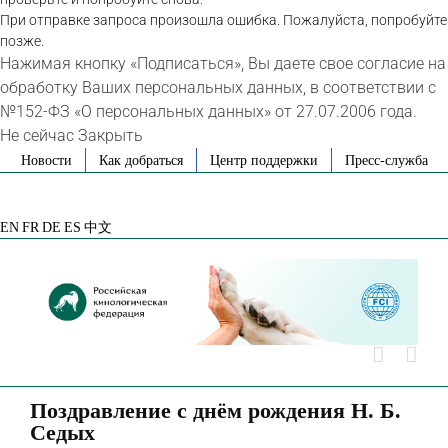
При отправке запроса произошла ошибка. Пожалуйста, попробуйте
позже.
Нажимая кнопку «Подписаться», Вы даете свое согласие на
обработку Ваших персональных данных, в соответствии с
№152-ФЗ «О персональных данных» от 27.07.2006 года.
Не сейчас
Закрыть
Skip
Новости
Как добраться
Центр поддержки
Пресс-служба
to
VK
Telegram
YouTube
Rutube
Яндекс
content
Дзен
EN
FR
DE
ES
中文
Поздравление с днём рождения Н. Б.
Седых