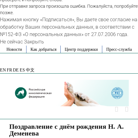
При отправке запроса произошла ошибка. Пожалуйста, попробуйте
позже.
Нажимая кнопку «Подписаться», Вы даете свое согласие на
обработку Ваших персональных данных, в соответствии с
№152-ФЗ «О персональных данных» от 27.07.2006 года.
Не сейчас
Закрыть
Skip
Новости
Как добраться
Центр поддержки
Пресс-служба
to
VK
Telegram
YouTube
Rutube
Яндекс
content
Дзен
EN
FR
DE
ES
中文
Поздравление с днём рождения Н. А.
Деменева