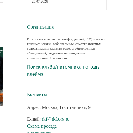
23.07.2026
Организация
Российская кинологическая федерация (РКФ) является
некоммерческим, добровольным, самоуправляемым,
основанным на членстве союзом общественных
объединений, созданным по инициативе
общественных объединений.
Поиск клуба/питомника по коду
клейма
Контакты
Адрес: Москва, Гостиничная, 9
В каких городах пройдут новые
В Торгово-пром
E-mail:
rkf@rkf.org.ru
семинары РКФ по собаководству
палате РФ обсуд
Схема проезда
законопроект о р
23.07.2026