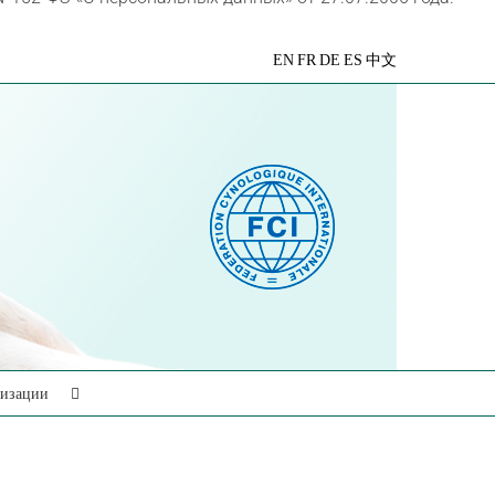
VK
Telegram
YouTube
Rutube
Яндекс
EN
FR
DE
ES
中文
Дзен
низации