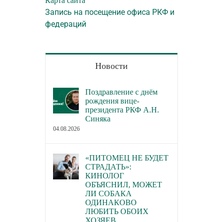
Карта сайта
деятельности по 
Запись на посещение офиса РКФ и
домашних живот
федераций
22.07.2026
Новости
Поздравление с днём
рождения вице-
президента РКФ А.Н.
Синяка
04.08.2026
«ПИТОМЕЦ НЕ БУДЕТ
СТРАДАТЬ»:
КИНОЛОГ
ОБЪЯСНИЛ, МОЖЕТ
ЛИ СОБАКА
ОДИНАКОВО
ЛЮБИТЬ ОБОИХ
ХОЗЯЕВ