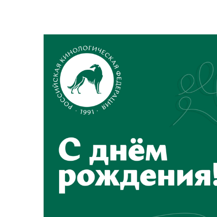
View
Larger
Image