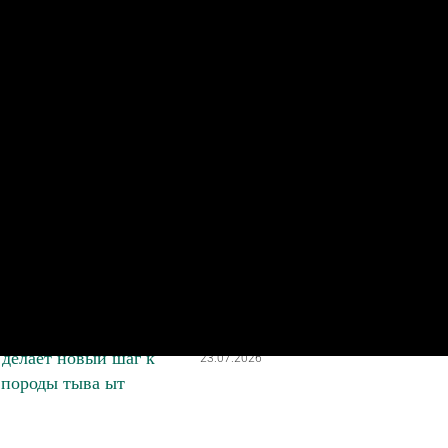
я, круглый стол,
Открыта регистрация на
Наадым и выставка: в
выставки «Евразия 2026»
делает новый шаг к
23.07.2026
 породы тыва ыт