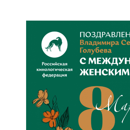
View
Larger
Image