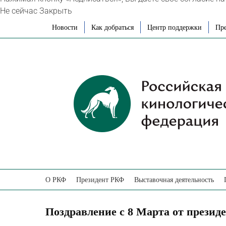
Не сейчас
Закрыть
Skip
Новости
Как добраться
Центр поддержки
Пре
to
content
О РКФ
Президент РКФ
Выставочная деятельность
Поздравление с 8 Марта от прези