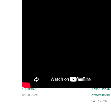
Похожие записи
Поздравление с днём рождения
Экспедици
вице-президента РКФ А.Н.
праздник 
Синяка
Туве РКФ 
спасению
04.08.2026
24.07.2026