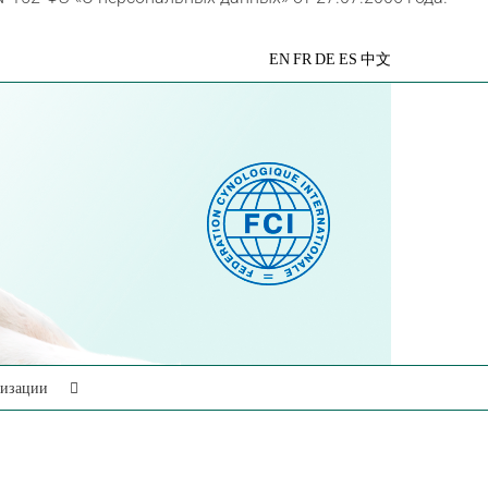
VK
Telegram
YouTube
Rutube
Яндекс
EN
FR
DE
ES
中文
Дзен
низации