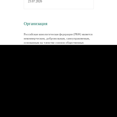
23.07.2026
Организация
Российская кинологическая федерация (РКФ) является
некоммерческим, добровольным, самоуправляемым,
основанным на членстве союзом общественных
объединений, созданным по инициативе
общественных объединений.
Поиск клуба/питомника по коду
клейма
Контакты
Адрес: Москва, Гостиничная, 9
E-mail:
rkf@rkf.org.ru
Схема проезда