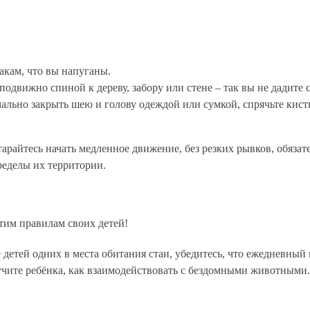
бакам, что вы напуганы.
еподвижно спиной к дереву, забору или стене – так вы не дадите с
мально закрыть шею и голову одеждой или сумкой, спрячьте кист
тарайтесь начать медленное движение, без резких рывков, обязат
ределы их территории.
тим правилам своих детей!
 детей одних в места обитания стаи, убедитесь, что ежедневный
учите ребёнка, как взаимодействовать с бездомными животными.