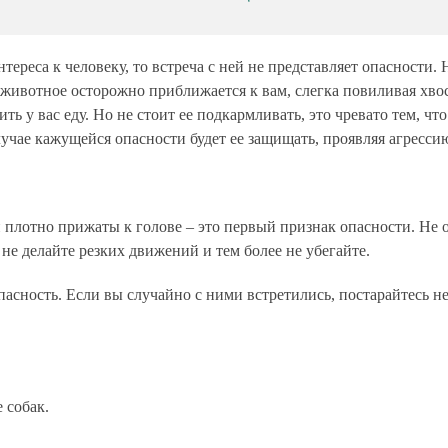
тереса к человеку, то встреча с ней не представляет опасности. 
животное осторожно приближается к вам, слегка повиливая хвос
ить у вас еду. Но не стоит ее подкармливать, это чревато тем, что
учае кажущейся опасности будет ее защищать, проявляя агресси
и плотно прижаты к голове – это первый признак опасности. Не о
не делайте резких движений и тем более не убегайте.
пасность. Если вы случайно с ними встретились, постарайтесь н
 собак.