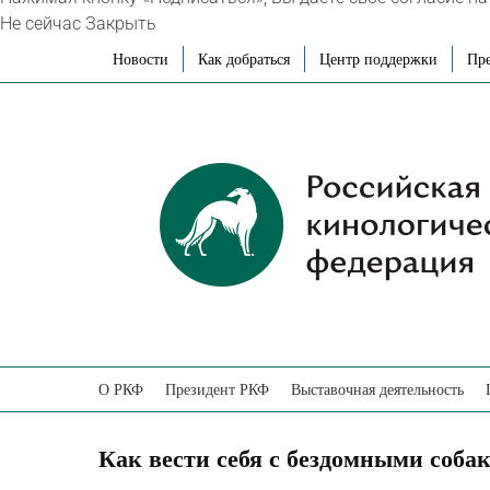
Не сейчас
Закрыть
Skip
Новости
Как добраться
Центр поддержки
Пре
to
content
О РКФ
Президент РКФ
Выставочная деятельность
Как вести себя с бездомными соба