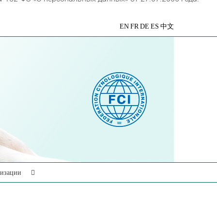
VK
Telegram
YouTube
Rutube
Яндекс
EN
FR
DE
ES
中文
Дзен
низации