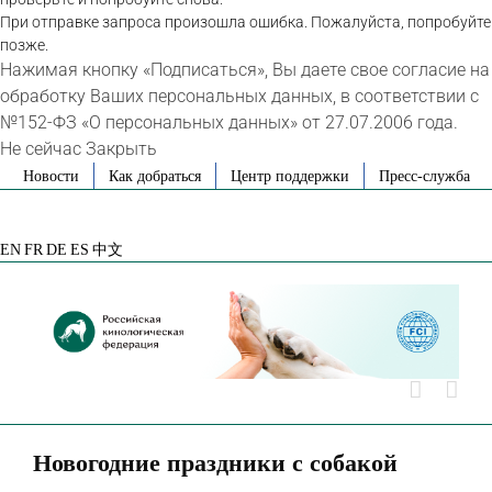
При отправке запроса произошла ошибка. Пожалуйста, попробуйте
позже.
Нажимая кнопку «Подписаться», Вы даете свое согласие на
обработку Ваших персональных данных, в соответствии с
№152-ФЗ «О персональных данных» от 27.07.2006 года.
Не сейчас
Закрыть
Skip
Новости
Как добраться
Центр поддержки
Пресс-служба
to
VK
Telegram
YouTube
Rutube
Яндекс
content
Дзен
EN
FR
DE
ES
中文
Новогодние праздники с собакой