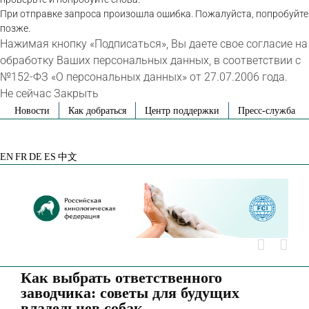
При отправке запроса произошла ошибка. Пожалуйста, попробуйте
позже.
Нажимая кнопку «Подписаться», Вы даете свое согласие на
обработку Ваших персональных данных, в соответствии с
№152-ФЗ «О персональных данных» от 27.07.2006 года.
Не сейчас
Закрыть
Skip
Новости
Как добраться
Центр поддержки
Пресс-служба
to
VK
Telegram
YouTube
Rutube
Яндекс
content
Дзен
EN
FR
DE
ES
中文
Как выбрать ответственного
заводчика: советы для будущих
владельцев собак