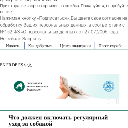
При отправке запроса произошла ошибка. Пожалуйста, попробуйте
позже.
Нажимая кнопку «Подписаться», Вы даете свое согласие на
обработку Ваших персональных данных, в соответствии с
№152-ФЗ «О персональных данных» от 27.07.2006 года.
Не сейчас
Закрыть
Skip
Новости
Как добраться
Центр поддержки
Пресс-служба
to
VK
Telegram
YouTube
Rutube
Яндекс
content
Дзен
EN
FR
DE
ES
中文
Что должен включать регулярный
уход за собакой