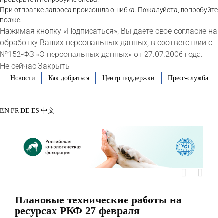
При отправке запроса произошла ошибка. Пожалуйста, попробуйте
позже.
Нажимая кнопку «Подписаться», Вы даете свое согласие на
обработку Ваших персональных данных, в соответствии с
№152-ФЗ «О персональных данных» от 27.07.2006 года.
Не сейчас
Закрыть
Skip
Новости
Как добраться
Центр поддержки
Пресс-служба
to
VK
Telegram
YouTube
Rutube
Яндекс
content
Дзен
EN
FR
DE
ES
中文
Плановые технические работы на
ресурсах РКФ 27 февраля