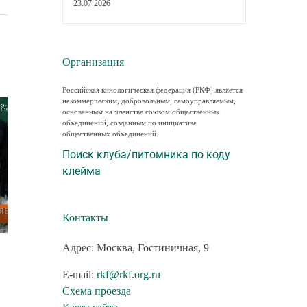
23.07.2026
Организация
Российская кинологическая федерация (РКФ) является
некоммерческим, добровольным, самоуправляемым,
основанным на членстве союзом общественных
объединений, созданным по инициативе
общественных объединений.
Поиск клуба/питомника по коду
клейма
Контакты
Адрес: Москва, Гостиничная, 9
В каких городах пройдут новые
В Торгово-пром
семинары РКФ по собаководству
палате РФ обсуд
E-mail:
rkf@rkf.org.ru
законопроект о р
23.07.2026
Схема проезда
деятельности по 