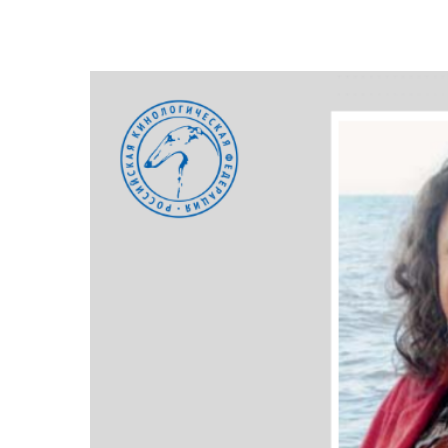
View
Larger
Image