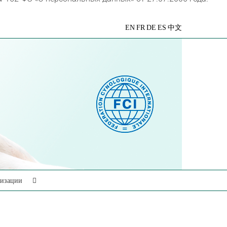
VK
Telegram
YouTube
Rutube
Яндекс
EN
FR
DE
ES
中文
Дзен
низации