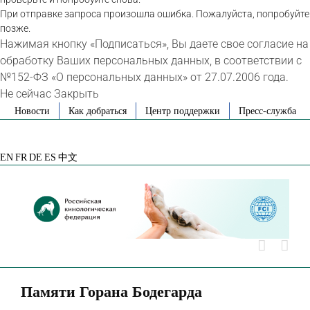
При отправке запроса произошла ошибка. Пожалуйста, попробуйте
позже.
Нажимая кнопку «Подписаться», Вы даете свое согласие на
обработку Ваших персональных данных, в соответствии с
№152-ФЗ «О персональных данных» от 27.07.2006 года.
Не сейчас
Закрыть
Skip
Новости
Как добраться
Центр поддержки
Пресс-служба
to
VK
Telegram
YouTube
Rutube
Яндекс
content
Дзен
EN
FR
DE
ES
中文
Памяти Горана Бодегарда