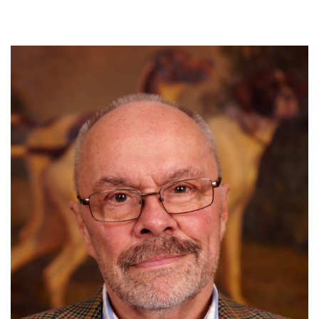
View
Larger
Image