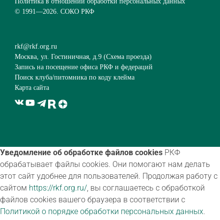
Политика в отношении обработки персональных данных
© 1991—
2026. СОКО РКФ
rkf@rkf.org.ru
Москва, ул. Гостиничная, д.9 (
Схема проезда
)
Запись на посещение офиса РКФ и федераций
Поиск клуба/питомника по коду клейма
Карта сайта
Уведомление об обработке файлов cookies
РКФ
обрабатывает файлы cookies. Они помогают нам делать
этот сайт удобнее для пользователей. Продолжая работу с
сайтом
https://rkf.org.ru/
, вы соглашаетесь с обработкой
файлов cookies вашего браузера в соответствии с
Политикой о порядке обработки персональных данных
.