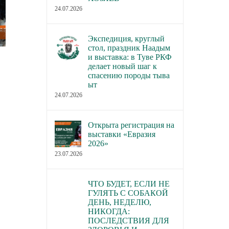
24.07.2026
Экспедиция, круглый
стол, праздник Наадым
и выставка: в Туве РКФ
В каких городах пройдут новые
В Торгово-пром
делает новый шаг к
семинары РКФ по собаководству
палате РФ обсуд
спасению породы тыва
законопроект о р
ыт
23.07.2026
24.07.2026
деятельности по 
домашних живот
22.07.2026
Открыта регистрация на
выставки «Евразия
2026»
23.07.2026
ЧТО БУДЕТ, ЕСЛИ НЕ
ГУЛЯТЬ С СОБАКОЙ
ДЕНЬ, НЕДЕЛЮ,
НИКОГДА:
ПОСЛЕДСТВИЯ ДЛЯ