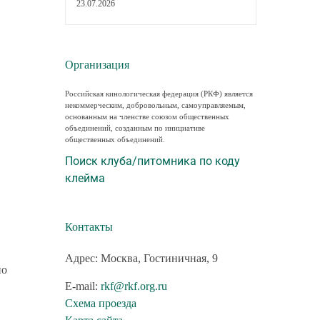
23.07.2026
Организация
Российская кинологическая федерация (РКФ) является
некоммерческим, добровольным, самоуправляемым,
основанным на членстве союзом общественных
объединений, созданным по инициативе
общественных объединений.
Поиск клуба/питомника по коду
клейма
Контакты
Адрес: Москва, Гостиничная, 9
но
E-mail:
rkf@rkf.org.ru
Схема проезда