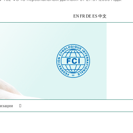
VK
Telegram
YouTube
Rutube
Яндекс
EN
FR
DE
ES
中文
Дзен
низации