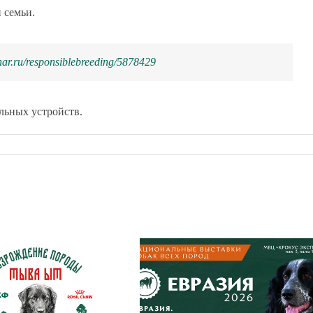
 семьи.
inar.ru/responsiblebreeding/5878429
льных устройств.