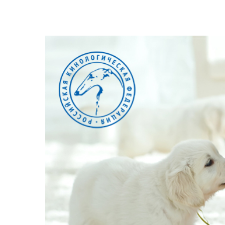
View
Larger
Image