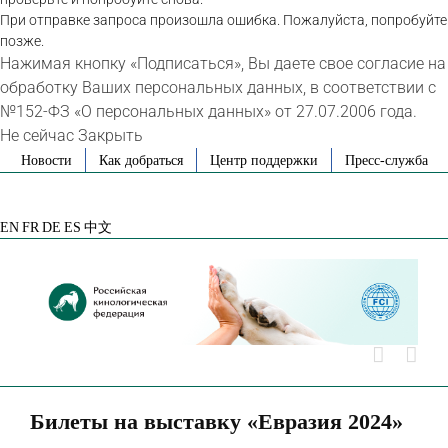
При отправке запроса произошла ошибка. Пожалуйста, попробуйте
позже.
Нажимая кнопку «Подписаться», Вы даете свое согласие на
обработку Ваших персональных данных, в соответствии с
№152-ФЗ «О персональных данных» от 27.07.2006 года.
Не сейчас
Закрыть
Skip
Новости
Как добраться
Центр поддержки
Пресс-служба
to
VK
Telegram
YouTube
Rutube
Яндекс
content
Дзен
EN
FR
DE
ES
中文
Билеты на выставку «Евразия 2024»