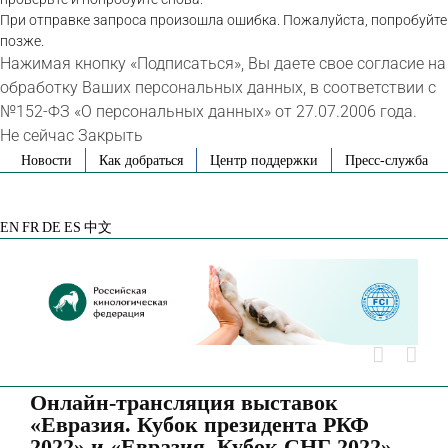
При отправке запроса произошла ошибка. Пожалуйста, попробуйте
позже.
Нажимая кнопку «Подписаться», Вы даете свое согласие на
обработку Ваших персональных данных, в соответствии с
№152-ФЗ «О персональных данных» от 27.07.2006 года.
Не сейчас
Закрыть
Skip
Новости
Как добраться
Центр поддержки
Пресс-служба
to
VK
Telegram
YouTube
Rutube
Яндекс
content
Дзен
EN
FR
DE
ES
中文
Онлайн-трансляция выставок
«Евразия. Кубок президента РКФ
2022» и «Евразия. Кубок СНГ 2022»