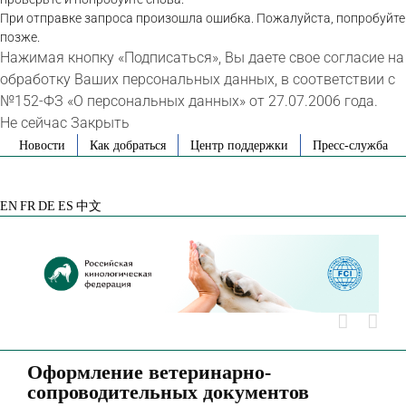
При отправке запроса произошла ошибка. Пожалуйста, попробуйте
позже.
Нажимая кнопку «Подписаться», Вы даете свое согласие на
обработку Ваших персональных данных, в соответствии с
№152-ФЗ «О персональных данных» от 27.07.2006 года.
Не сейчас
Закрыть
Skip
Новости
Как добраться
Центр поддержки
Пресс-служба
to
VK
Telegram
YouTube
Rutube
Яндекс
content
Дзен
EN
FR
DE
ES
中文
Оформление ветеринарно-
сопроводительных документов