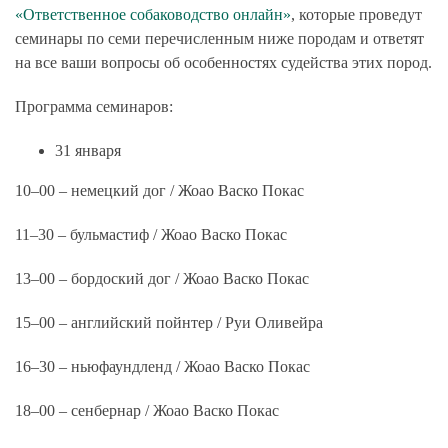
«Ответственное собаководство онлайн»
, которые проведут
семинары по семи перечисленным ниже породам и ответят
на все ваши вопросы об особенностях судейства этих пород.
Программа семинаров:
31 января
10–00 – немецкий дог / Жоао Васко Покас
11–30 – бульмастиф / Жоао Васко Покас
13–00 – бордоский дог / Жоао Васко Покас
15–00 – английский пойнтер / Руи Оливейра
16–30 – ньюфаундленд / Жоао Васко Покас
18–00 – сенбернар / Жоао Васко Покас