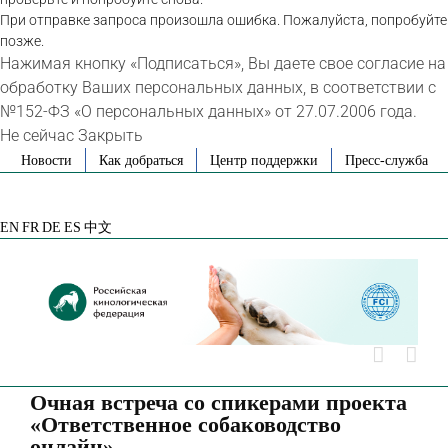
При отправке запроса произошла ошибка. Пожалуйста, попробуйте
позже.
Нажимая кнопку «Подписаться», Вы даете свое согласие на
обработку Ваших персональных данных, в соответствии с
№152-ФЗ «О персональных данных» от 27.07.2006 года.
Не сейчас
Закрыть
Skip
Новости
Как добраться
Центр поддержки
Пресс-служба
to
VK
Telegram
YouTube
Rutube
Яндекс
content
Дзен
EN
FR
DE
ES
中文
Очная встреча со спикерами проекта
«Ответственное собаководство
онлайн»