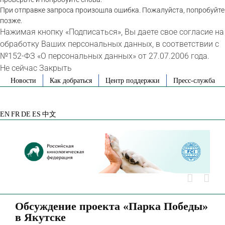
При отправке запроса произошла ошибка. Пожалуйста, попробуйте
позже.
Нажимая кнопку «Подписаться», Вы даете свое согласие на
обработку Ваших персональных данных, в соответствии с
№152-ФЗ «О персональных данных» от 27.07.2006 года.
Не сейчас
Закрыть
Skip
Новости
Как добраться
Центр поддержки
Пресс-служба
to
VK
Telegram
YouTube
Rutube
Яндекс
content
Дзен
EN
FR
DE
ES
中文
Обсуждение проекта «Парка Победы»
в Якутске