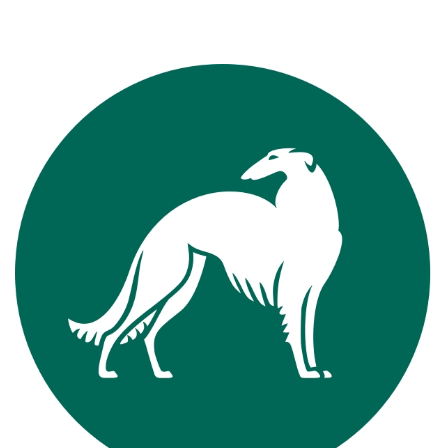
View
Larger
Image