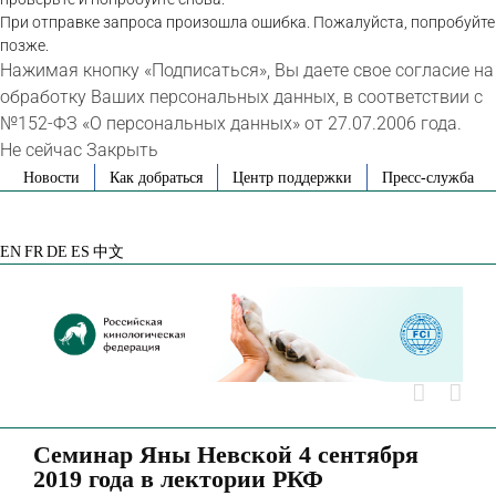
При отправке запроса произошла ошибка. Пожалуйста, попробуйте
позже.
Нажимая кнопку «Подписаться», Вы даете свое согласие на
обработку Ваших персональных данных, в соответствии с
№152-ФЗ «О персональных данных» от 27.07.2006 года.
Не сейчас
Закрыть
Skip
Новости
Как добраться
Центр поддержки
Пресс-служба
to
VK
Telegram
YouTube
Rutube
Яндекс
content
Дзен
EN
FR
DE
ES
中文
Семинар Яны Невской 4 сентября
2019 года в лектории РКФ