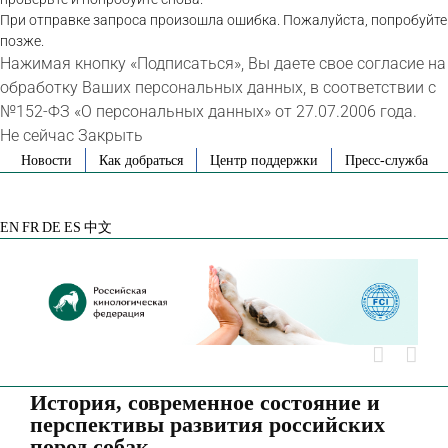
При отправке запроса произошла ошибка. Пожалуйста, попробуйте
позже.
Нажимая кнопку «Подписаться», Вы даете свое согласие на
обработку Ваших персональных данных, в соответствии с
№152-ФЗ «О персональных данных» от 27.07.2006 года.
Не сейчас
Закрыть
Skip
Новости
Как добраться
Центр поддержки
Пресс-служба
to
VK
Telegram
YouTube
Rutube
Яндекс
content
Дзен
EN
FR
DE
ES
中文
История, современное состояние и
перспективы развития российских
пород собак