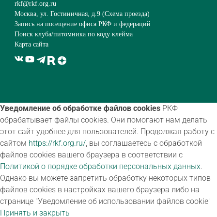
rkf@rkf.org.ru
Москва, ул. Гостиничная, д.9 (
Схема проезда
)
Запись на посещение офиса РКФ и федераций
Поиск клуба/питомника по коду клейма
Карта сайта
Уведомление об обработке файлов cookies
РКФ
обрабатывает файлы cookies. Они помогают нам делать
этот сайт удобнее для пользователей. Продолжая работу с
сайтом
https://rkf.org.ru/
, вы соглашаетесь с обработкой
файлов cookies вашего браузера в соответствии с
Политикой о порядке обработки персональных данных
.
Однако вы можете запретить обработку некоторых типов
файлов cookies в настройках вашего браузера либо на
странице "Уведомление об использовании файлов cookie"
Принять и закрыть