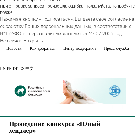
При отправке запроса произошла ошибка. Пожалуйста, попробуйте
позже.
Нажимая кнопку «Подписаться», Вы даете свое согласие на
обработку Ваших персональных данных, в соответствии с
№152-ФЗ «О персональных данных» от 27.07.2006 года.
Не сейчас
Закрыть
Skip
Новости
Как добраться
Центр поддержки
Пресс-служба
to
VK
Telegram
YouTube
Rutube
Яндекс
content
Дзен
EN
FR
DE
ES
中文
Проведение конкурса «Юный
хендлер»