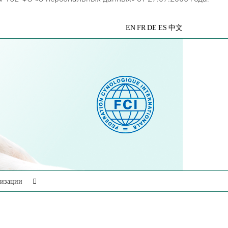
VK
Telegram
YouTube
Rutube
Яндекс
EN
FR
DE
ES
中文
Дзен
низации