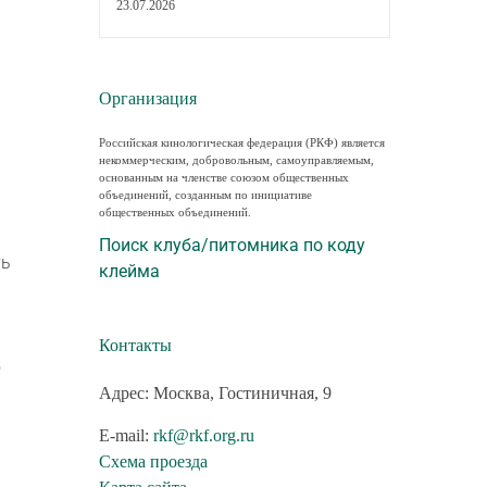
23.07.2026
Организация
Российская кинологическая федерация (РКФ) является
некоммерческим, добровольным, самоуправляемым,
основанным на членстве союзом общественных
объединений, созданным по инициативе
общественных объединений.
Поиск клуба/питомника по коду
ть
клейма
Контакты
ю
Адрес: Москва, Гостиничная, 9
E-mail:
rkf@rkf.org.ru
Схема проезда