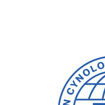
View
Larger
Image