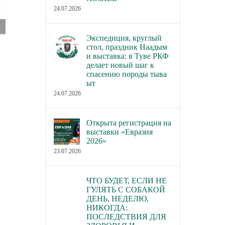
24.07.2026
Экспедиция, круглый
стол, праздник Наадым
Изменена дата проведения
Информация FCI 
и выставка: в Туве РКФ
делает новый шаг к
Европейской выставки собак
комитета по здор
спасению породы тыва
FCI
благополучию со
ыт
03.02.2021
23.10.2020
24.07.2026
Открыта регистрация на
выставки «Евразия
2026»
23.07.2026
ЧТО БУДЕТ, ЕСЛИ НЕ
ГУЛЯТЬ С СОБАКОЙ
ДЕНЬ, НЕДЕЛЮ,
НИКОГДА:
ПОСЛЕДСТВИЯ ДЛЯ