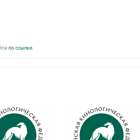
айти
по ссылке
.