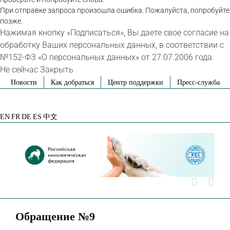
При отправке запроса произошла ошибка. Пожалуйста, попробуйте
позже.
Нажимая кнопку «Подписаться», Вы даете свое согласие на
обработку Ваших персональных данных, в соответствии с
№152-ФЗ «О персональных данных» от 27.07.2006 года.
Не сейчас
Закрыть
Skip
Новости
Как добраться
Центр поддержки
Пресс-служба
to
VK
Telegram
YouTube
Rutube
Яндекс
content
Дзен
EN
FR
DE
ES
中文
Обращение №9