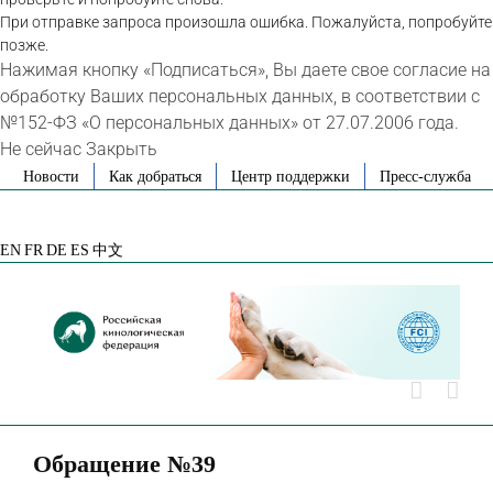
При отправке запроса произошла ошибка. Пожалуйста, попробуйте
позже.
Нажимая кнопку «Подписаться», Вы даете свое согласие на
обработку Ваших персональных данных, в соответствии с
№152-ФЗ «О персональных данных» от 27.07.2006 года.
Не сейчас
Закрыть
Skip
Новости
Как добраться
Центр поддержки
Пресс-служба
to
VK
Telegram
YouTube
Rutube
Яндекс
content
Дзен
EN
FR
DE
ES
中文
Обращение №39