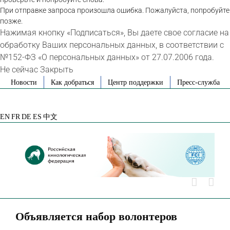
При отправке запроса произошла ошибка. Пожалуйста, попробуйте
позже.
Нажимая кнопку «Подписаться», Вы даете свое согласие на
обработку Ваших персональных данных, в соответствии с
№152-ФЗ «О персональных данных» от 27.07.2006 года.
Не сейчас
Закрыть
Skip
Новости
Как добраться
Центр поддержки
Пресс-служба
to
VK
Telegram
YouTube
Rutube
Яндекс
content
Дзен
EN
FR
DE
ES
中文
Объявляется набор волонтеров