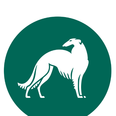
View
Larger
Image