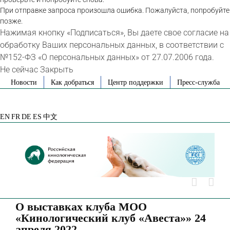
При отправке запроса произошла ошибка. Пожалуйста, попробуйте
позже.
Нажимая кнопку «Подписаться», Вы даете свое согласие на
обработку Ваших персональных данных, в соответствии с
№152-ФЗ «О персональных данных» от 27.07.2006 года.
Не сейчас
Закрыть
Skip
Новости
Как добраться
Центр поддержки
Пресс-служба
to
VK
Telegram
YouTube
Rutube
Яндекс
content
Дзен
EN
FR
DE
ES
中文
О выставках клуба МОО
«Кинологический клуб «Авеста»» 24
апреля 2022