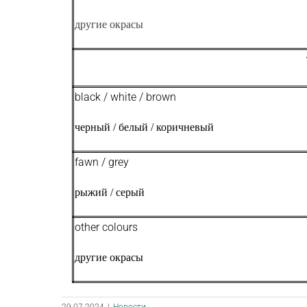
другие окрасы
black / white / brown
черный / белый / коричневый
fawn / grey
рыжий / серый
other colours
другие окрасы