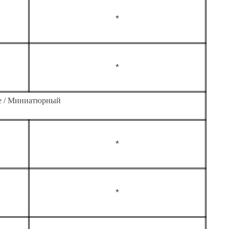
*
*
re / Миниатюрный
*
*