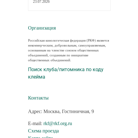
23.07.2026
Организация
Российская кинологическая федерация (РКФ) является
некоммерческим, добровольным, самоуправляемым,
основанным на членстве союзом общественных
объединений, созданным по инициативе
общественных объединений.
Поиск клуба/питомника по коду
клейма
Контакты
Адрес: Москва, Гостиничная, 9
E-mail:
rkf@rkf.org.ru
Схема проезда