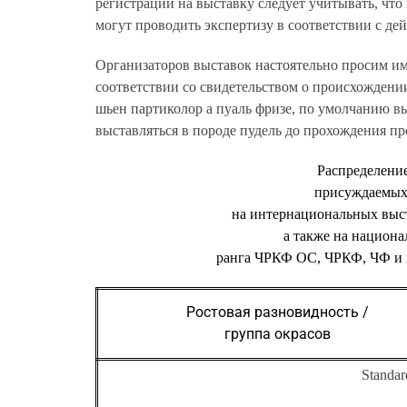
регистрации на выставку следует учитывать, чт
могут проводить экспертизу в соответствии с де
Организаторов выставок настоятельно просим имет
соответствии со свидетельством о происхождени
шьен партиколор а пуаль фризе, по умолчанию вы
выставляться в породе пудель до прохождения п
Распределение
присуждаемых 
на интернациональных выст
а также на национа
ранга ЧРКФ ОС, ЧРКФ, ЧФ и н
Ростовая разновидность /
группа окрасов
Standa