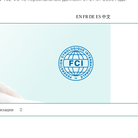
VK
Telegram
YouTube
Rutube
Яндекс
EN
FR
DE
ES
中文
Дзен
низации