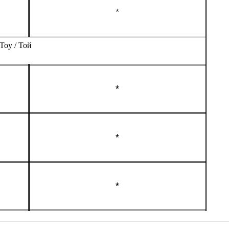
*
Toy / Той
*
*
*