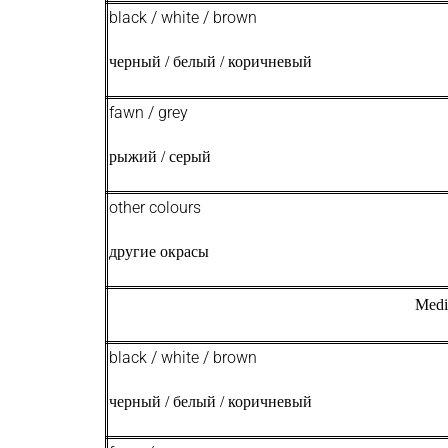
black / white / brown
черный / белый / коричневый
fawn / grey
рыжий / серый
other colours
другие окрасы
Medi
black / white / brown
черный / белый / коричневый