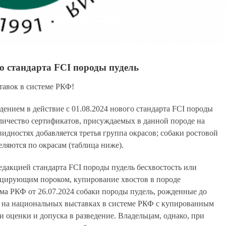
го стандарта FCI породы пудель
тавок в системе РКФ!
дением в действие с 01.08.2024 нового стандарта FCI породы
оличество сертификатов, присуждаемых в данной породе на
видностях добавляется третья группа окрасов; собаки ростовой
еляются по окрасам (таблица ниже).
едакцией стандарта FCI породы пудель бесхвостость или
ицирующим пороком, купирование хвостов в породе
ма РКФ от 26.07.2024 собаки породы пудель, рожденные до
я на национальных выставках в системе РКФ с купированным
 оценки и допуска в разведение. Владельцам, однако, при