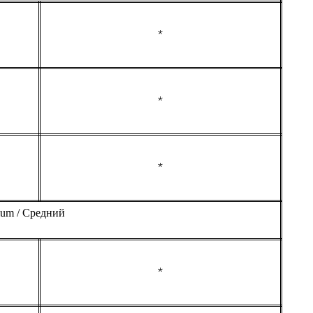
*
*
*
um / Средний
*