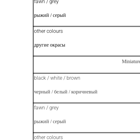
fawn / grey
рыжий / серый
other colours
другие окрасы
Miniatu
black / white / brown
черный / белый / коричневый
fawn / grey
рыжий / серый
other colours