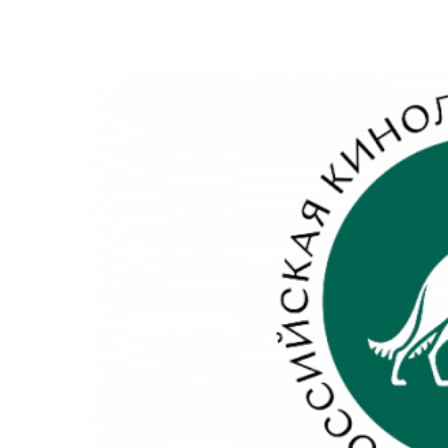
View
Larger
Image