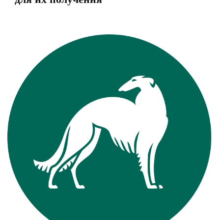
View
Larger
Image