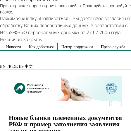
При отправке запроса произошла ошибка. Пожалуйста, попробуйте
позже.
Нажимая кнопку «Подписаться», Вы даете свое согласие на
обработку Ваших персональных данных, в соответствии с
№152-ФЗ «О персональных данных» от 27.07.2006 года.
Не сейчас
Закрыть
Skip
Новости
Как добраться
Центр поддержки
Пресс-служба
to
VK
Telegram
YouTube
Rutube
Яндекс
content
Дзен
EN
FR
DE
ES
中文
Новые бланки племенных документов
РКФ и пример заполнения заявления
для их получения