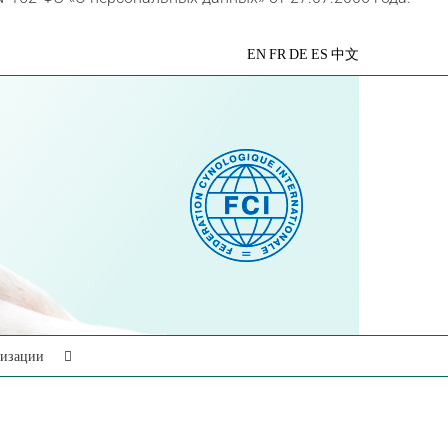
VK
Telegram
YouTube
Rutube
Яндекс
EN
FR
DE
ES
中文
Дзен
низации