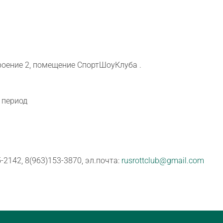
троение
2
, помещение СпортШоуКлуба .
 период
-2142
, 8(963)
153-3870
, эл.почта:
rusrottclub@gmail.com