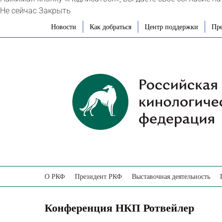
Не сейчас
Закрыть
Skip
Новости
Как добраться
Центр поддержки
Пре
to
content
О РКФ
Президент РКФ
Выставочная деятельность
Конференция НКП Ротвейлер