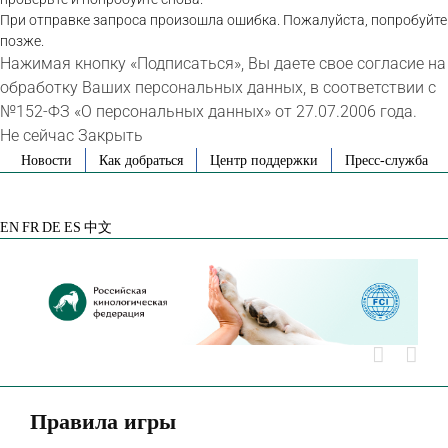
При отправке запроса произошла ошибка. Пожалуйста, попробуйте
позже.
Нажимая кнопку «Подписаться», Вы даете свое согласие на
обработку Ваших персональных данных, в соответствии с
№152-ФЗ «О персональных данных» от 27.07.2006 года.
Не сейчас
Закрыть
Skip
Новости
Как добраться
Центр поддержки
Пресс-служба
to
VK
Telegram
YouTube
Rutube
Яндекс
content
Дзен
EN
FR
DE
ES
中文
Правила игры