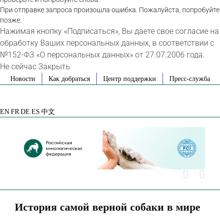
При отправке запроса произошла ошибка. Пожалуйста, попробуйте
позже.
Нажимая кнопку «Подписаться», Вы даете свое согласие на
обработку Ваших персональных данных, в соответствии с
№152-ФЗ «О персональных данных» от 27.07.2006 года.
Не сейчас
Закрыть
Skip
Новости
Как добраться
Центр поддержки
Пресс-служба
to
VK
Telegram
YouTube
Rutube
Яндекс
content
Дзен
EN
FR
DE
ES
中文
История самой верной собаки в мире