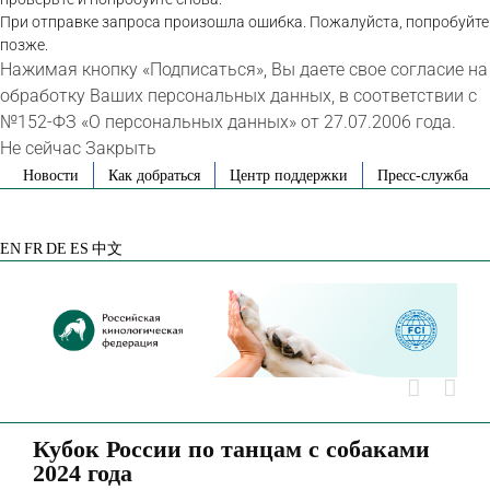
При отправке запроса произошла ошибка. Пожалуйста, попробуйте
позже.
Нажимая кнопку «Подписаться», Вы даете свое согласие на
обработку Ваших персональных данных, в соответствии с
№152-ФЗ «О персональных данных» от 27.07.2006 года.
Не сейчас
Закрыть
Skip
Новости
Как добраться
Центр поддержки
Пресс-служба
to
VK
Telegram
YouTube
Rutube
Яндекс
content
Дзен
EN
FR
DE
ES
中文
Кубок России по танцам с собаками
2024 года