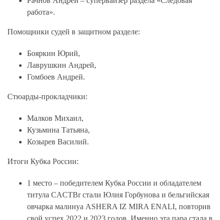
Рачнов Андрей – супервайзер раздела «Следовая
работа».
Помощники судей в защитном разделе:
Бояркин Юрий,
Лаврушкин Андрей,
Гомбоев Андрей.
Стюарды-прокладчики:
Малков Михаил,
Кузьмина Татьяна,
Козырев Василий.
Итоги Кубка России:
1 место
– победителем Кубка России и обладателем
титула CACTBr стали
Юлия Горбунова и бельгийская
овчарка малинуа ASHERA IZ MIRA ENALI
, повторив
свой успех 2022 и 2023 годов. Именно эта пара стала в