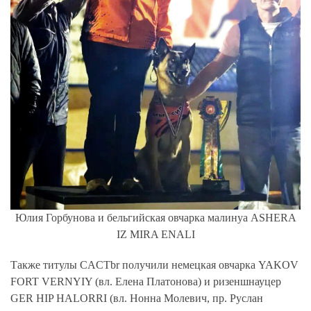
Юлия Горбунова и бельгийская овчарка малинуа ASHERA
IZ MIRA ENALI
Также
титулы CACTbr
получили немецкая овчарка
YAKOV
FORT VERNYIY (вл. Елена Платонова) и ризеншнауцер
GER HIP HALORRI (вл. Нонна Молевич, пр. Руслан