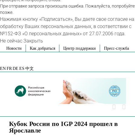
При отправке запроса произошла ошибка. Пожалуйста, попробуйте
позже.
Нажимая кнопку «Подписаться», Вы даете свое согласие на
обработку Ваших персональных данных, в соответствии с
№152-ФЗ «О персональных данных» от 27.07.2006 года.
Не сейчас
Закрыть
Skip
Новости
Как добраться
Центр поддержки
Пресс-служба
to
VK
Telegram
YouTube
Rutube
Яндекс
content
Дзен
EN
FR
DE
ES
中文
Кубок России по IGP 2024 прошел в
Ярославле