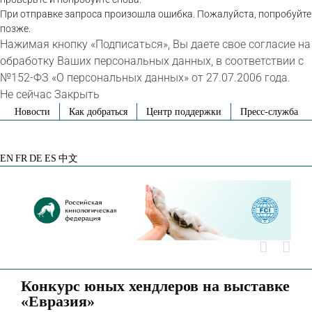
При отправке запроса произошла ошибка. Пожалуйста, попробуйте
позже.
Нажимая кнопку «Подписаться», Вы даете свое согласие на
обработку Ваших персональных данных, в соответствии с
№152-ФЗ «О персональных данных» от 27.07.2006 года.
Не сейчас
Закрыть
Skip
Новости
Как добраться
Центр поддержки
Пресс-служба
to
VK
Telegram
YouTube
Rutube
Яндекс
content
Дзен
EN
FR
DE
ES
中文
Конкурс юных хендлеров на выставке
«Евразия»