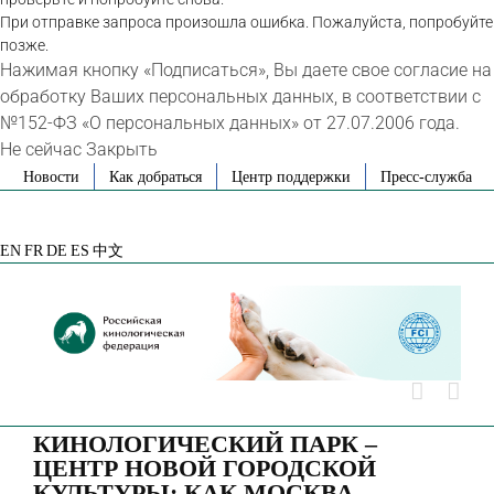
При отправке запроса произошла ошибка. Пожалуйста, попробуйте
позже.
Нажимая кнопку «Подписаться», Вы даете свое согласие на
обработку Ваших персональных данных, в соответствии с
№152-ФЗ «О персональных данных» от 27.07.2006 года.
Не сейчас
Закрыть
Skip
Новости
Как добраться
Центр поддержки
Пресс-служба
to
VK
Telegram
YouTube
Rutube
Яндекс
content
Дзен
EN
FR
DE
ES
中文
КИНОЛОГИЧЕСКИЙ ПАРК –
ЦЕНТР НОВОЙ ГОРОДСКОЙ
КУЛЬТУРЫ: КАК МОСКВА