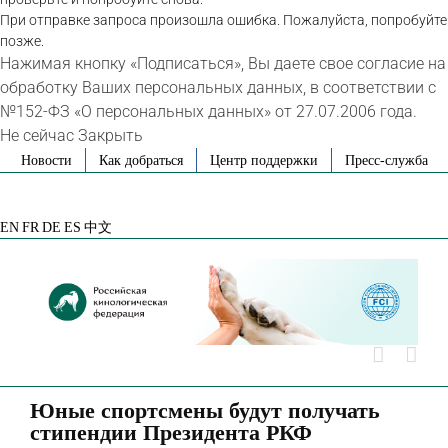
При отправке запроса произошла ошибка. Пожалуйста, попробуйте
позже.
Нажимая кнопку «Подписаться», Вы даете свое согласие на
обработку Ваших персональных данных, в соответствии с
№152-ФЗ «О персональных данных» от 27.07.2006 года.
Не сейчас
Закрыть
Skip
Новости
Как добраться
Центр поддержки
Пресс-служба
to
VK
Telegram
YouTube
Rutube
Яндекс
content
Дзен
EN
FR
DE
ES
中文
Юные спортсмены будут получать
стипендии Президента РКФ