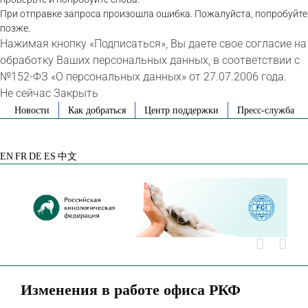
При отправке запроса произошла ошибка. Пожалуйста, попробуйте
позже.
Нажимая кнопку «Подписаться», Вы даете свое согласие на
обработку Ваших персональных данных, в соответствии с
№152-ФЗ «О персональных данных» от 27.07.2006 года.
Не сейчас
Закрыть
Skip
Новости
Как добраться
Центр поддержки
Пресс-служба
to
VK
Telegram
YouTube
Rutube
Яндекс
content
Дзен
EN
FR
DE
ES
中文
Изменения в работе офиса РКФ