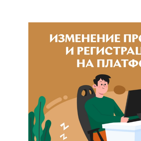
View
Larger
Image