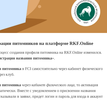
трации питомников на платформе RKF.Online
роцесс создания профиля питомника на RKF.Online изменился.
истрация названия питомника
».
я питомника
в FCI самостоятельно через кабинет физического
ез клуб.
я питомника
через кабинет физического лица
, то активация
атически. Вместе с уведомлением о присвоении названия
азывали в заявке, придет логин и пароль для входа в аккаунт