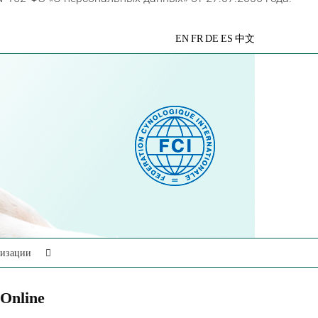
VK
Telegram
YouTube
Rutube
Яндекс
EN
FR
DE
ES
中文
Дзен
низации
Online