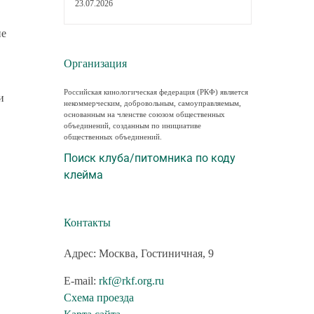
23.07.2026
ие
Организация
Российская кинологическая федерация (РКФ) является
и
некоммерческим, добровольным, самоуправляемым,
основанным на членстве союзом общественных
объединений, созданным по инициативе
общественных объединений.
Поиск клуба/питомника по коду
клейма
Контакты
Адрес: Москва, Гостиничная, 9
E-mail:
rkf@rkf.org.ru
Схема проезда