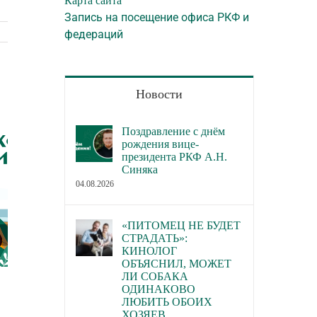
Карта сайта
Запись на посещение офиса РКФ и
федераций
Новости
Поздравление с днём
рождения вице-
президента РКФ А.Н.
Синяка
04.08.2026
«ПИТОМЕЦ НЕ БУДЕТ
СТРАДАТЬ»:
КИНОЛОГ
ОБЪЯСНИЛ, МОЖЕТ
ЛИ СОБАКА
РКФ и Авито запускают систему
В Подмосковье со
ОДИНАКОВО
верификации заводчиков собак
выставка собак в
ЛЮБИТЬ ОБОИХ
ХОЗЯЕВ