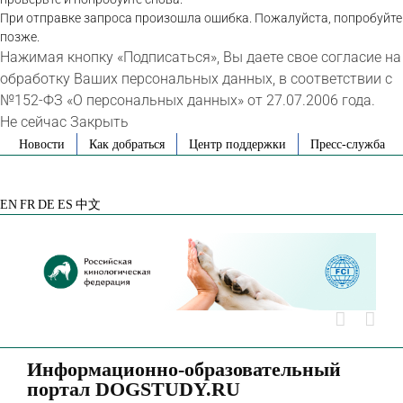
При отправке запроса произошла ошибка. Пожалуйста, попробуйте
позже.
Нажимая кнопку «Подписаться», Вы даете свое согласие на
обработку Ваших персональных данных, в соответствии с
№152-ФЗ «О персональных данных» от 27.07.2006 года.
Не сейчас
Закрыть
Skip
Новости
Как добраться
Центр поддержки
Пресс-служба
to
VK
Telegram
YouTube
Rutube
Яндекс
content
Дзен
EN
FR
DE
ES
中文
Информационно-образовательный
портал DOGSTUDY.RU