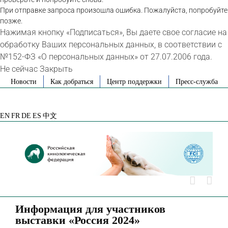
При отправке запроса произошла ошибка. Пожалуйста, попробуйте
позже.
Нажимая кнопку «Подписаться», Вы даете свое согласие на
обработку Ваших персональных данных, в соответствии с
№152-ФЗ «О персональных данных» от 27.07.2006 года.
Не сейчас
Закрыть
Skip
Новости
Как добраться
Центр поддержки
Пресс-служба
to
VK
Telegram
YouTube
Rutube
Яндекс
content
Дзен
EN
FR
DE
ES
中文
Информация для участников
выставки «Россия 2024»