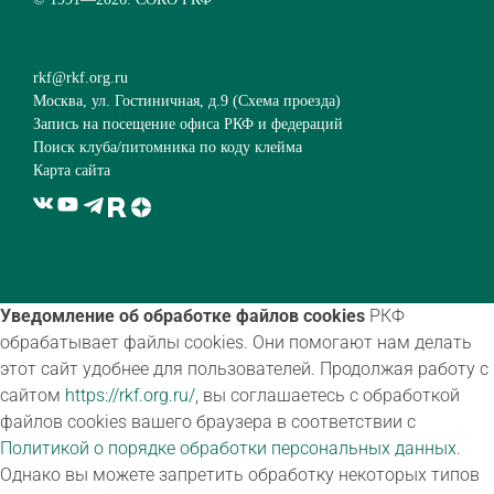
rkf@rkf.org.ru
Москва, ул. Гостиничная, д.9 (
Схема проезда
)
Запись на посещение офиса РКФ и федераций
Поиск клуба/питомника по коду клейма
Карта сайта
Уведомление об обработке файлов cookies
РКФ
обрабатывает файлы cookies. Они помогают нам делать
этот сайт удобнее для пользователей. Продолжая работу с
сайтом
https://rkf.org.ru/
, вы соглашаетесь с обработкой
файлов cookies вашего браузера в соответствии с
Политикой о порядке обработки персональных данных
.
Однако вы можете запретить обработку некоторых типов