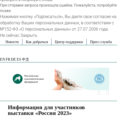
При отправке запроса произошла ошибка. Пожалуйста, попробуйте
позже.
Нажимая кнопку «Подписаться», Вы даете свое согласие на
обработку Ваших персональных данных, в соответствии с
№152-ФЗ «О персональных данных» от 27.07.2006 года.
Не сейчас
Закрыть
Skip
Новости
Как добраться
Центр поддержки
Пресс-служба
to
VK
Telegram
YouTube
Rutube
Яндекс
content
Дзен
EN
FR
DE
ES
中文
Информация для участников
выставки «Россия 2023»