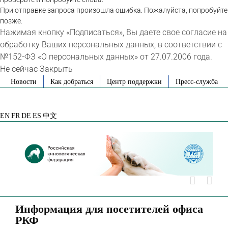
При отправке запроса произошла ошибка. Пожалуйста, попробуйте
позже.
Нажимая кнопку «Подписаться», Вы даете свое согласие на
обработку Ваших персональных данных, в соответствии с
№152-ФЗ «О персональных данных» от 27.07.2006 года.
Не сейчас
Закрыть
Skip
Новости
Как добраться
Центр поддержки
Пресс-служба
to
VK
Telegram
YouTube
Rutube
Яндекс
content
Дзен
EN
FR
DE
ES
中文
Информация для посетителей офиса
РКФ