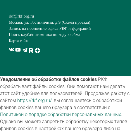
rkf@rkf.org.ru
Москва, ул. Гостиничная, д.9 (
Схема проезда
)
Запись на посещение офиса РКФ и федераций
Поиск клуба/питомника по коду клейма
Карта сайта
Уведомление об обработке файлов cookies
РКФ
обрабатывает файлы cookies. Они помогают нам делать
этот сайт удобнее для пользователей. Продолжая работу с
сайтом
https://rkf.org.ru/
, вы соглашаетесь с обработкой
файлов cookies вашего браузера в соответствии с
Политикой о порядке обработки персональных данных
.
Однако вы можете запретить обработку некоторых типов
файлов cookies в настройках вашего браузера либо на