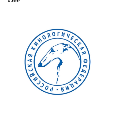
View
Larger
Image