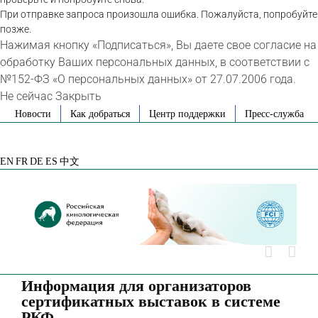
При отправке запроса произошла ошибка. Пожалуйста, попробуйте
позже.
Нажимая кнопку «Подписаться», Вы даете свое согласие на
обработку Ваших персональных данных, в соответствии с
№152-ФЗ «О персональных данных» от 27.07.2006 года.
Не сейчас
Закрыть
Skip
Новости
Как добраться
Центр поддержки
Пресс-служба
to
VK
Telegram
YouTube
Rutube
Яндекс
content
Дзен
EN
FR
DE
ES
中文
Информация для организаторов
сертификатных выставок в системе
РКФ