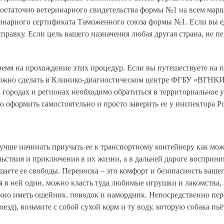
остаточно ветеринарного свидетельства формы №1 на всем маршр
инарного сертификата Таможенного союза формы №1. Если вы ед
правку. Если цель вашего назначения любая другая страна, не п
ремя на прохождение этих процедур. Если вы путешествуете на 
можно сделать в Клинико-диагностическом центре ФГБУ «ВГНКИ»
 городах и регионах необходимо обратиться в территориальное 
 оформить самостоятельно и просто заверить ее у инспектора Ро
 лучше начинать приучать ее к транспортному контейнеру как м
ольствия и приключения в их жизни, а в дальней дороге восприн
ишаете ее свободы. Переноска – это комфорт и безопасность ваш
я в ней один, можно класть туда любимые игрушки и лакомства,
нужно иметь ошейник, поводок и намордник. Непосредственно пер
оезд), возьмите с собой сухой корм и ту воду, которую собака пь