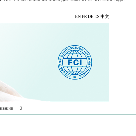
VK
Telegram
YouTube
Rutube
Яндекс
EN
FR
DE
ES
中文
Дзен
низации