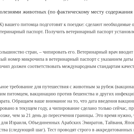
болезнями животных (по фактическому месту содержания 
) вашего питомца подготовят к поездке: сделают необходимые 
еринарный паспорт. Получить ветеринарный паспорт установле
большинство стран, –
чипировать
его. Ветеринарный врач вводит
ный номер микрочипа в ветеринарный паспорт с указанием даты
очип должен соответствовать международным стандартам качест
ьное требование для путешествия с животным за рубеж (вакцина
ним питомцем, вакцинацию против бешенства и других инфекций
ата. Обращаем ваше внимание на то, что дата введения вакцин
вано в текущем году, а чипирование сделано только сейчас, при
зже, чем за 21 день до пересечения границы. Это время нужно,
, для Израиля, Объединенных Арабских Эмиратов, Тайваня, Япон
тва (следующий шаг). Тест проводят строго в аккредитованных ц