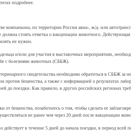
ентах подробнее.
е компаньона, по территории России авиа-, ж/д- или автотрансп
е должна стоять отметка о вакцинации животного. Действующая 
млять не нужно.
адельца и/или для участия в выставочных мероприятиях, необхо
ьбе с болезнями животных (СББЖ).
еринарного свидетельства необходимо обратиться в СББЖ за нес
и против бешенства, а также с информацией о результатах лабо
дней до поездки. Как правило, в других российских регионах тре
 от бешенства, позаботьтесь о том, чтобы сделать ее заблаговр
ществляться не ранее чем через 20 дней после вакцинации живо
 действует в течение 5 дней до начала поездки, в период всей п