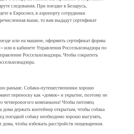
уте следования. При поездке в Беларусь,
ете в Евросоюз, в аэропорту сотрудники
еречисленная выше, то вам выдадут сертификат
поезде или на машине, оформить сертификат формы
 или в кабинете Управления Россельхознадзора по
управление Россельхознадзора. Чтобы сократить
ссельхознадзора.
ожно раньше. Собаки-путешественники хорошо
имают переноску как «домик» и укрытие, поэтому не
его четвероногого компаньона! Чтобы питомец
 а дома держать контейнер открытым, чтобы собака
ед поездкой собаку необходимо хорошо выгулять,
ёт дома, чтобы избежать расстройств пищеварения.