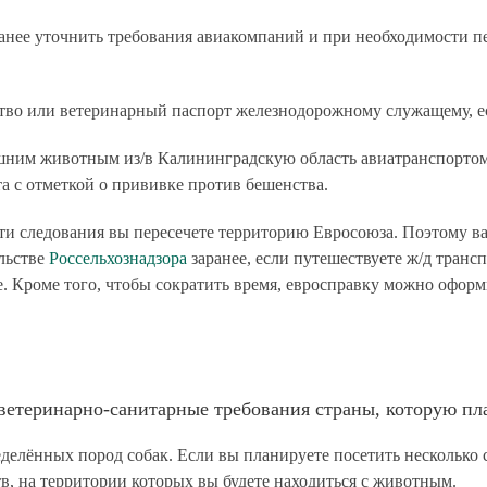
анее уточнить требования авиакомпаний и при необходимости п
ство или ветеринарный паспорт железнодорожному служащему, е
ашним животным из/в Калининградскую область авиатранспорто
а с отметкой о прививке против бешенства.
ути следования вы пересечете территорию Евросоюза. Поэтому в
льстве
Россельхознадзора
заранее, если путешествуете ж/д транс
е. Кроме того, чтобы сократить время, евросправку можно оформи
ветеринарно-санитарные требования страны, которую пла
еделённых пород собак. Если вы планируете посетить несколько 
в, на территории которых вы будете находиться с животным.