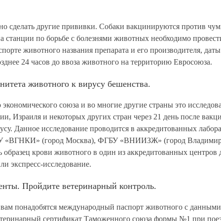
но сделать
другие прививки
. Собаки вакцинируются против чум
а станции по борьбе с болезнями животных необходимо провест
спорте животного названия препарата и его производителя, дат
озднее 24 часов до ввоза животного на территорию Евросоюза.
нитета животного к вирусу бешенства.
 экономического союза и во многие другие страны это исследов
, Израиля и некоторых других стран через 21 день после вакц
ирусу. Данное исследование проводится в аккредитованных лабо
У «ВГНКИ» (город Москва), ФГБУ «ВНИИЗЖ» (город Владимир) 
ь образец крови животного в один из аккредитованных центров д
или экспресс-исследование.
нты. Пройдите ветеринарный контроль.
 вам понадобятся международный паспорт животного с данными 
етеринарный сертификат Таможенного союза формы №1 при поезд