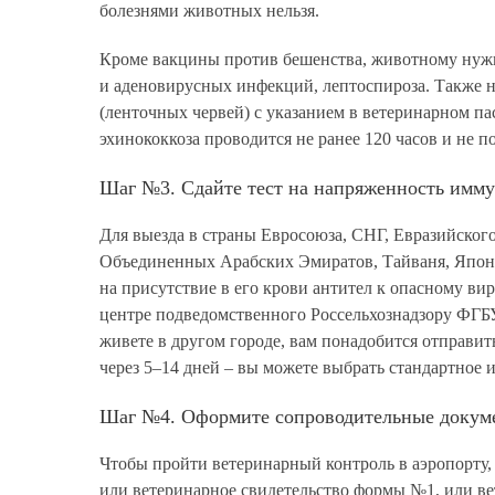
болезнями животных нельзя.
Кроме вакцины против бешенства, животному нуж
и аденовирусных инфекций, лептоспироза. Также н
(ленточных червей) с указанием в ветеринарном па
эхинококкоза проводится не ранее 120 часов и не п
Шаг №3. Сдайте тест на напряженность имму
Для выезда в страны Евросоюза, СНГ, Евразийского
Объединенных Арабских Эмиратов, Тайваня, Японии
на присутствие в его крови антител к опасному в
центре подведомственного Россельхознадзору ФГБ
живете в другом городе, вам понадобится отправит
через 5–14 дней – вы можете выбрать стандартное 
Шаг №4. Оформите сопроводительные докуме
Чтобы пройти ветеринарный контроль в аэропорту,
или ветеринарное свидетельство формы №1, или в