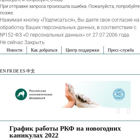
При отправке запроса произошла ошибка. Пожалуйста, попробуйте
позже.
Нажимая кнопку «Подписаться», Вы даете свое согласие на
обработку Ваших персональных данных, в соответствии с
№152-ФЗ «О персональных данных» от 27.07.2006 года.
Не сейчас
Закрыть
Skip
Новости
Как добраться
Центр поддержки
Пресс-служба
to
VK
Telegram
YouTube
Rutube
Яндекс
content
Дзен
EN
FR
DE
ES
中文
График работы РКФ на новогодних
каникулах 2022