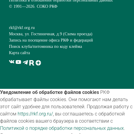
Политика в отношении обработки персональных данных
© 1991—
2026. СОКО РКФ
rkf@rkf.org.ru
Москва, ул. Гостиничная, д.9 (
Схема проезда
)
Запись на посещение офиса РКФ и федераций
Поиск клуба/питомника по коду клейма
Карта сайта
Уведомление об обработке файлов cookies
РКФ
обрабатывает файлы cookies. Они помогают нам делать
этот сайт удобнее для пользователей. Продолжая работу с
сайтом
https://rkf.org.ru/
, вы соглашаетесь с обработкой
файлов cookies вашего браузера в соответствии с
Политикой о порядке обработки персональных данных
.