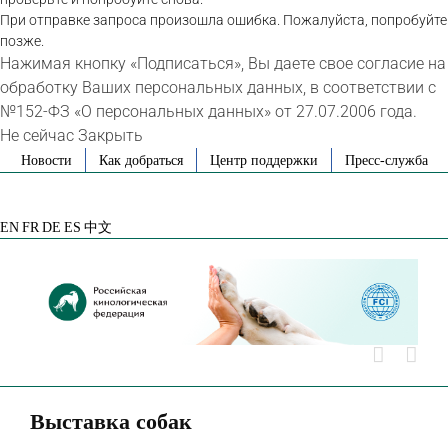
При отправке запроса произошла ошибка. Пожалуйста, попробуйте
позже.
Нажимая кнопку «Подписаться», Вы даете свое согласие на
обработку Ваших персональных данных, в соответствии с
№152-ФЗ «О персональных данных» от 27.07.2006 года.
Не сейчас
Закрыть
Skip
Новости
Как добраться
Центр поддержки
Пресс-служба
to
VK
Telegram
YouTube
Rutube
Яндекс
content
Дзен
EN
FR
DE
ES
中文
Выставка собак