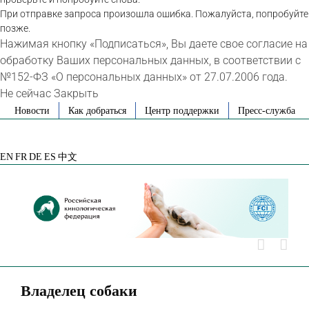
При отправке запроса произошла ошибка. Пожалуйста, попробуйте
позже.
Нажимая кнопку «Подписаться», Вы даете свое согласие на
обработку Ваших персональных данных, в соответствии с
№152-ФЗ «О персональных данных» от 27.07.2006 года.
Не сейчас
Закрыть
Skip
Новости
Как добраться
Центр поддержки
Пресс-служба
to
VK
Telegram
YouTube
Rutube
Яндекс
content
Дзен
EN
FR
DE
ES
中文
Владелец собаки