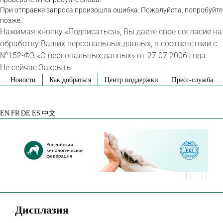
При отправке запроса произошла ошибка. Пожалуйста, попробуйте
позже.
Нажимая кнопку «Подписаться», Вы даете свое согласие на
обработку Ваших персональных данных, в соответствии с
№152-ФЗ «О персональных данных» от 27.07.2006 года.
Не сейчас
Закрыть
Skip
Новости
Как добраться
Центр поддержки
Пресс-служба
to
VK
Telegram
YouTube
Rutube
Яндекс
content
Дзен
EN
FR
DE
ES
中文
Дисплазия