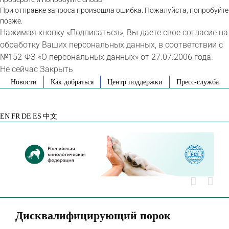
При отправке запроса произошла ошибка. Пожалуйста, попробуйте
позже.
Нажимая кнопку «Подписаться», Вы даете свое согласие на
обработку Ваших персональных данных, в соответствии с
№152-ФЗ «О персональных данных» от 27.07.2006 года.
Не сейчас
Закрыть
Skip
Новости
Как добраться
Центр поддержки
Пресс-служба
to
VK
Telegram
YouTube
Rutube
Яндекс
content
Дзен
EN
FR
DE
ES
中文
Дисквалифицирующий порок